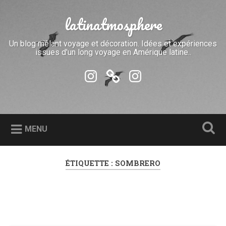
Accéder
au
latinatmosphere
Recherche
contenu
principal
Un blog mêlant voyage et décoration. Idées et expériences
issues d'un long voyage en Amérique latine..
instaLui
bookElle
instaElle
MENU
ÉTIQUETTE :
SOMBRERO