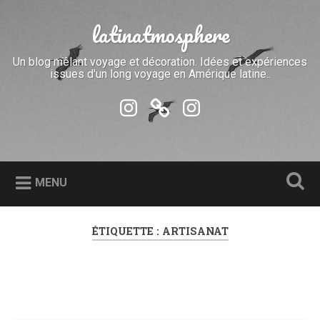
Accéder
au
latinatmosphere
Recherche
contenu
principal
Un blog mêlant voyage et décoration. Idées et expériences
issues d'un long voyage en Amérique latine..
instaLui
bookElle
instaElle
MENU
ÉTIQUETTE :
ARTISANAT